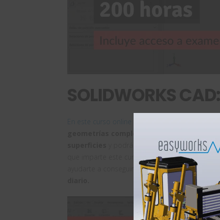
SOLIDWORKS CAD: 
En este curso online de modelado de superfici
geometrías complejas
. Conocerás todas las
superficies
y podrás combinarlo con el
model
que imparte este curso es
especialista en la
ayudarte a conseguir que
saques el mayor pro
diario.