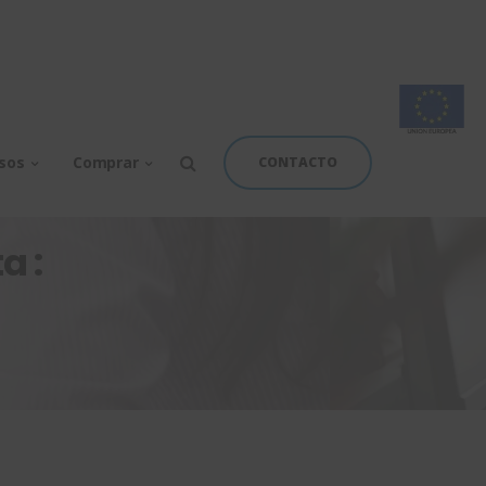
rsos
Comprar
CONTACTO
a :