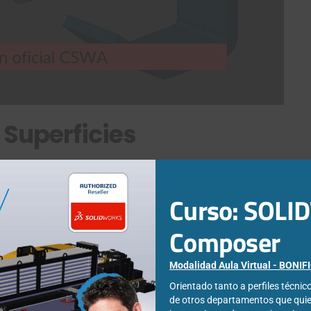
Superficies
es
podrás aprender
a modelar superficies para conseguir
 opciones necesarias para
dominar el modelado complejo de
Curso: SOL
ado sólido de SOLIDWORKS CAD
. Ten en cuenta que el profesor
 herramienta
, pues trabaja día a día con ella, por lo que puede
Composer
vecho de esta opción de diseño y lo apliques en tu trabajo
Modalidad Aula Virtual - BONI
Orientado tanto a perfiles técni
de otros departamentos que qui