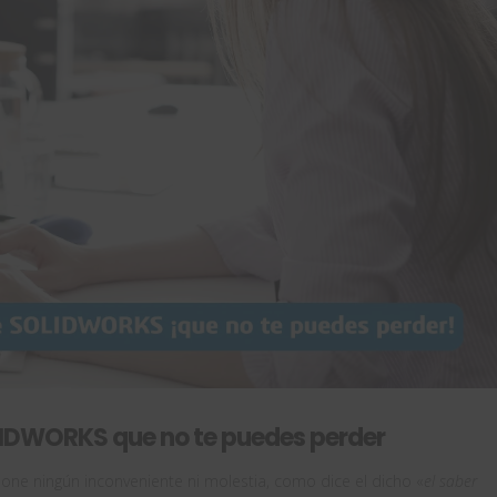
OLIDWORKS que no te puedes perder
ne ningún inconveniente ni molestia, como dice el dicho «
el saber