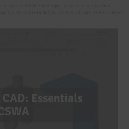
e Solidworks, esta formación igualmente te puede ayudar a
aja en una empresa industrial con este software. Para eso damos