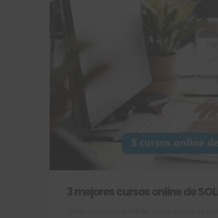
3 mejores cursos online de S
Saber, conocer y aprender cosas nuevas no supo