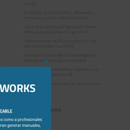
Design
DraftSight vs SOLIDWORKS: diferencias,
ventajas y cuándo utilizar cada uno
¿Qué es el análisis por elementos finitos
(FEA) y para qué sirve en ingeniería?
Cómo convertir un STL en un modelo CAD
con SOLIDWORKS ScanTo3D
Webinar: SOLIDWORKS IA, la inteligencia
artificial diseñada para la industria
Close
Error al abrir SOLIDWORKS: «failed to load
this
swshellfilelauncherresu.dll»
module
IDWORKS
Como mejorar búsquedas en 3DSearch de
3DEXPERIENCE
Filtrar por fecha
FICABLE
cos como a profesionales
eran generar manuales,
Filtrar