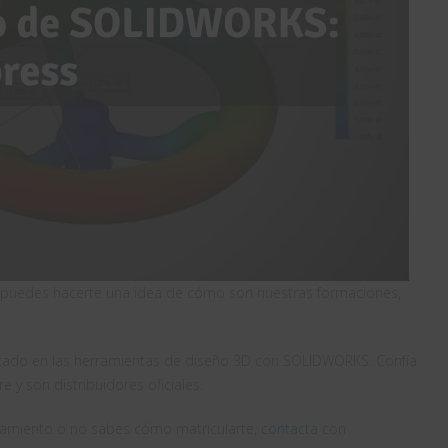
a puedes hacerte una idea de cómo son nuestras formaciones,
ado en las herramientas de diseño 3D con SOLIDWORKS. Confía
 y son distribuidores oficiales.
oramiento o no sabes cómo matricularte,
contacta con