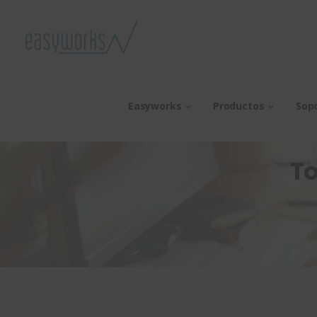
Easyworks
Productos
Sop
To