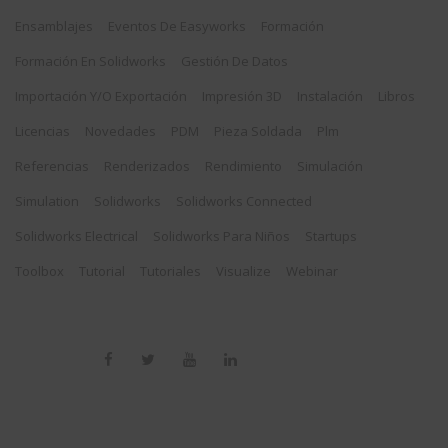
Ensamblajes
Eventos De Easyworks
Formación
Formación En Solidworks
Gestión De Datos
Importación Y/o Exportación
Impresión 3D
Instalación
Libros
Licencias
Novedades
PDM
Pieza Soldada
Plm
Referencias
Renderizados
Rendimiento
Simulación
Simulation
Solidworks
Solidworks Connected
Solidworks Electrical
Solidworks Para Niños
Startups
Toolbox
Tutorial
Tutoriales
Visualize
Webinar