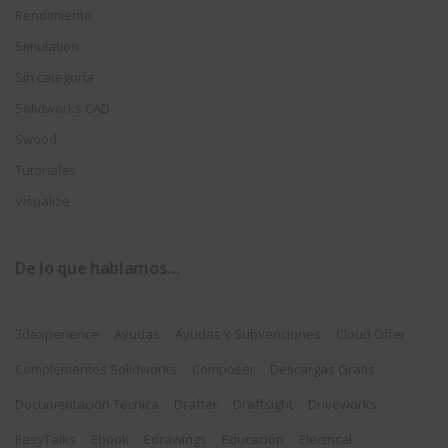
Rendimiento
Simulation
Sin categoría
Solidworks CAD
Swood
Tutoriales
Visualize
De lo que hablamos…
3dexperience
Ayudas
Ayudas Y Subvenciones
Cloud Offer
Complementos Solidworks
Composer
Descargas Gratis
Documentación Técnica
Drafter
Draftsight
Driveworks
EasyTalks
Ebook
Edrawings
Educación
Electrical