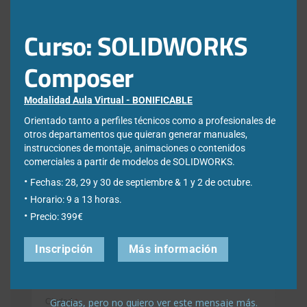
Curso: SOLIDWORKS
Déjanos tus datos para poder registrarte en nuestro boletín
quincenal y consigue un descuento en nuestras formaciones
online:
Composer
Correo electrónico de contacto
*
Modalidad Aula Virtual - BONIFICABLE
Orientado tanto a perfiles técnicos como a profesionales de
otros departamentos que quieran generar manuales,
Nombre
*
instrucciones de montaje, animaciones o contenidos
comerciales a partir de modelos de SOLIDWORKS.
Fechas: 28, 29 y 30 de septiembre & 1 y 2 de octubre.
Apellidos
*
Horario: 9 a 13 horas.
Precio: 399€
Inscripción
Más información
Empresa
*
Gracias, pero no quiero ver este mensaje más.
Ciudad
*