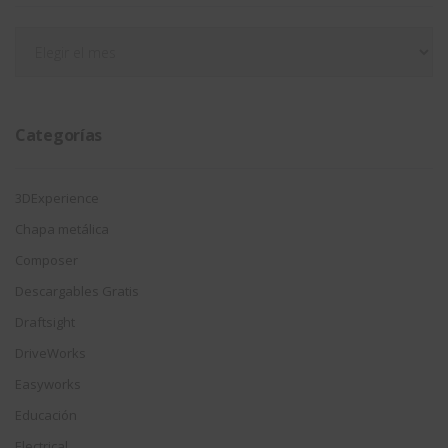
Filtrar
por
fecha
Categorías
3DExperience
Chapa metálica
Composer
Descargables Gratis
Draftsight
DriveWorks
Easyworks
Educación
Electrical