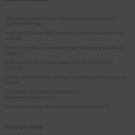
Cómo reparar relaciones de croquis perdidas o colgantes en
SOLIDWORKS Design
DraftSight vs SOLIDWORKS: diferencias, ventajas y cuándo utilizar
cada uno
¿Qué es el análisis por elementos finitos (FEA) y para qué sirve en
ingeniería?
Cómo convertir un STL en un modelo CAD con SOLIDWORKS
ScanTo3D
Webinar: SOLIDWORKS IA, la inteligencia artificial diseñada para la
industria
Error al abrir SOLIDWORKS: «failed to load
swshellfilelauncherresu.dll»
Como mejorar búsquedas en 3DSearch de 3DEXPERIENCE
Filtrar por fecha