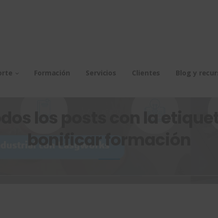
orte
Formación
Servicios
Clientes
Blog y recu
dos los posts con la etiquet
bonificar formación