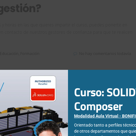
gestión?
s y horas en las que quieres impartir el curso, puedes ponerte en
n contacto de nuestros gestores de confianza para que te realicen
Educación
,
Formación
No hay comentarios todavía
Curso: SOL
Composer
Modalidad Aula Virtual - BONI
Orientado tanto a perfiles técni
de otros departamentos que qui