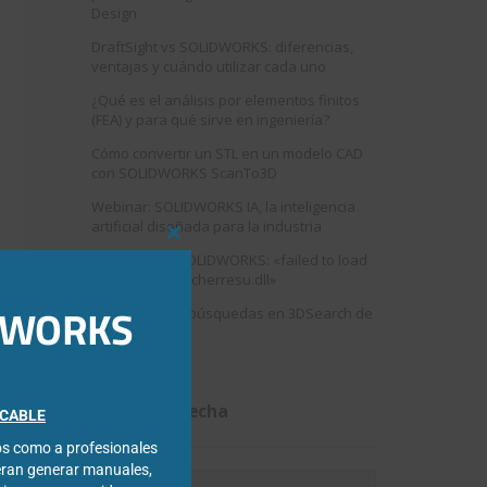
Design
DraftSight vs SOLIDWORKS: diferencias,
ventajas y cuándo utilizar cada uno
¿Qué es el análisis por elementos finitos
(FEA) y para qué sirve en ingeniería?
Cómo convertir un STL en un modelo CAD
con SOLIDWORKS ScanTo3D
Webinar: SOLIDWORKS IA, la inteligencia
artificial diseñada para la industria
Close
Error al abrir SOLIDWORKS: «failed to load
this
swshellfilelauncherresu.dll»
module
IDWORKS
Como mejorar búsquedas en 3DSearch de
3DEXPERIENCE
Filtrar por fecha
FICABLE
cos como a profesionales
eran generar manuales,
Filtrar