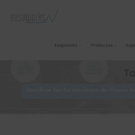
Easyworks
Productos
Sop
To