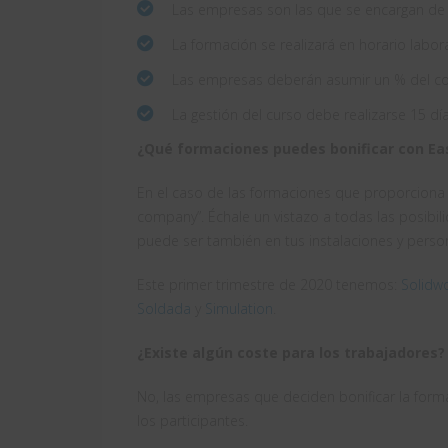
Las empresas son las que se encargan de s
La formación se realizará en horario labor
Las empresas deberán asumir un % del co
La gestión del curso debe realizarse 15 dí
¿Qué formaciones puedes bonificar con E
En el caso de las formaciones que proporciona 
company”. Échale un vistazo a todas las posibi
puede ser también en tus instalaciones y perso
Este primer trimestre de 2020 tenemos:
Solidwo
Soldada
y
Simulation
.
¿Existe algún coste para los trabajadores?
No, las empresas que deciden bonificar la form
los participantes.