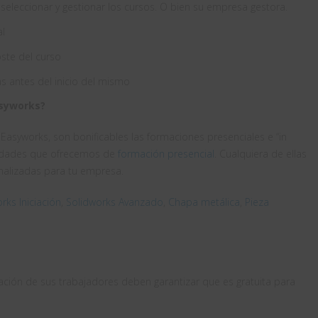
eleccionar y gestionar los cursos. O bien su empresa gestora.
al
ste del curso
as antes del inicio del mismo
asyworks?
Easyworks, son bonificables las formaciones presenciales e “in
lidades que ofrecemos de
formación presencial
. Cualquiera de ellas
nalizadas para tu empresa.
rks Iniciación
,
Solidworks Avanzado
,
Chapa metálica
,
Pieza
ación de sus trabajadores deben garantizar que es gratuita para