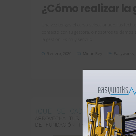
¿Cómo realizar la 
Una vez tengas el curso seleccionado, las fecha
contacto con tu gestora, o nosotros te damos e
la gestión. Es muy sencillo.
9 enero, 2020
Mirian Rey
Easyworks
,