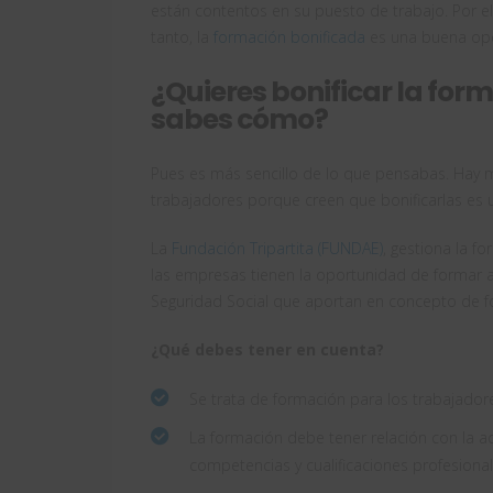
están contentos en su puesto de trabajo. Por ello
tanto, la
formación bonificada
es una buena opci
¿Quieres bonificar la for
sabes cómo?
Pues es más sencillo de lo que pensabas. Hay
trabajadores porque creen que bonificarlas es
La
Fundación Tripartita (FUNDAE)
, gestiona la f
las empresas tienen la oportunidad de formar al
Seguridad Social que aportan en concepto de f
¿Qué debes tener en cuenta?
Se trata de formación para los trabajadore
La formación debe tener relación con la ac
competencias y cualificaciones profesiona