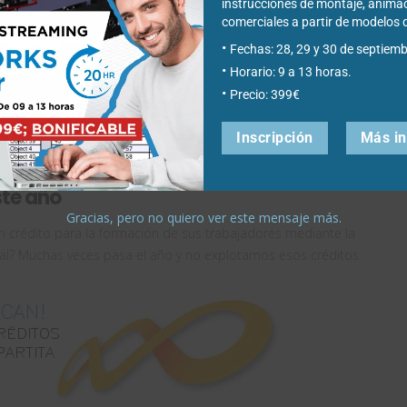
instrucciones de montaje, anima
comerciales a partir de modelo
Fechas: 28, 29 y 30 de septiemb
Horario: 9 a 13 horas.
Precio: 399€
Inscripción
Más i
ste año
Gracias, pero no quiero ver este mensaje más.
 crédito para la formación de sus trabajadores mediante la
cial? Muchas veces pasa el año y no explotamos esos créditos.