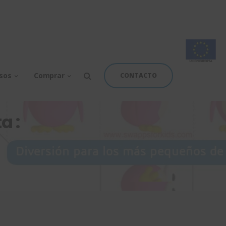
rsos
Comprar
CONTACTO
a :