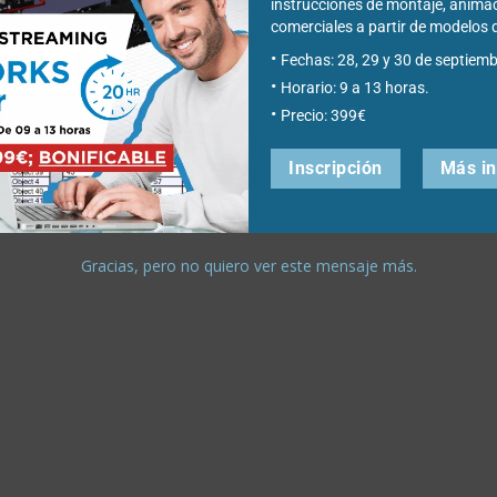
instrucciones de montaje, anima
comerciales a partir de modelo
elo que hayáis hecho y lo convierte en un cubo para imprimir en
Fechas: 28, 29 y 30 de septiemb
Horario: 9 a 13 horas.
que queráis para crear vuestra familia de cubos divertidos.
Precio: 399€
Inscripción
Más i
Gracias, pero no quiero ver este mensaje más.