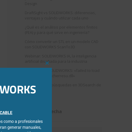
Design
DraftSight vs SOLIDWORKS: diferencias,
ventajas y cuándo utilizar cada uno
¿Qué es el análisis por elementos finitos
(FEA) y para qué sirve en ingeniería?
Cómo convertir un STL en un modelo CAD
con SOLIDWORKS ScanTo3D
Webinar: SOLIDWORKS IA, la inteligencia
artificial diseñada para la industria
Close
Error al abrir SOLIDWORKS: «failed to load
this
swshellfilelauncherresu.dll»
module
IDWORKS
Como mejorar búsquedas en 3DSearch de
3DEXPERIENCE
Filtrar por fecha
FICABLE
cos como a profesionales
eran generar manuales,
Filtrar