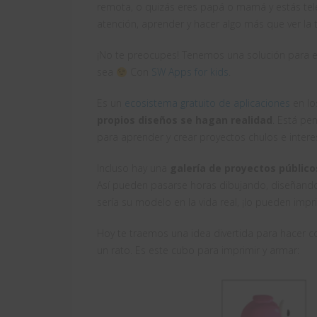
remota, o quizás eres papá o mamá y estás tel
atención, aprender y hacer algo más que ver la t
¡No te preocupes! Tenemos una solución para en
sea
Con
SW Apps for kids
.
Es un
ecosistema gratuito de aplicaciones
en lo
propios diseños se hagan realidad
. Está pe
para aprender y crear proyectos chulos e intere
Incluso hay una
galería de proyectos público
Así pueden pasarse horas dibujando, diseñando,
sería su modelo en la vida real, ¡lo pueden impri
Hoy te traemos una idea divertida para hacer co
un rato. Es este cubo para imprimir y armar: