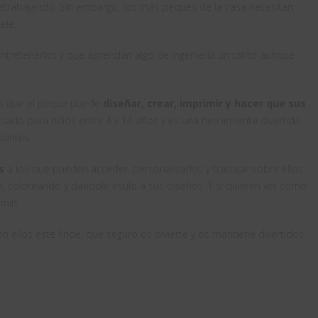
etrabajando. Sin embargo, los más peques de la casa necesitan
ele.
tretenerlos y que aprendan algo de ingeniería un ratito aunque
s que el peque puede
diseñar, crear, imprimir y hacer que sus
nsado para niños entre 4 y 14 años y es una herramienta divertida
santes.
s
a los que pueden acceder, personalizarlos y trabajar sobre ellos.
 coloreando y dándole estilo a sus diseños. Y si quieren ver cómo
mir!
n ellos este finde, que seguro os divierte y os mantiene divertidos