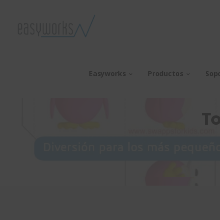
Easyworks
Productos
Sop
To