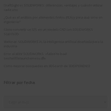
DraftSight vs SOLIDWORKS: diferencias, ventajas y cuándo utilizar
cada uno
¿Qué es el análisis por elementos finitos (FEA) y para qué sirve en
ingeniería?
Cómo convertir un STL en un modelo CAD con SOLIDWORKS
ScanTo3D
Webinar: SOLIDWORKS IA, la inteligencia artificial diseñada para la
industria
Error al abrir SOLIDWORKS: «failed to load
swshellfilelauncherresu.dll»
Como mejorar búsquedas en 3DSearch de 3DEXPERIENCE
Filtrar por fecha
Filtrar
por