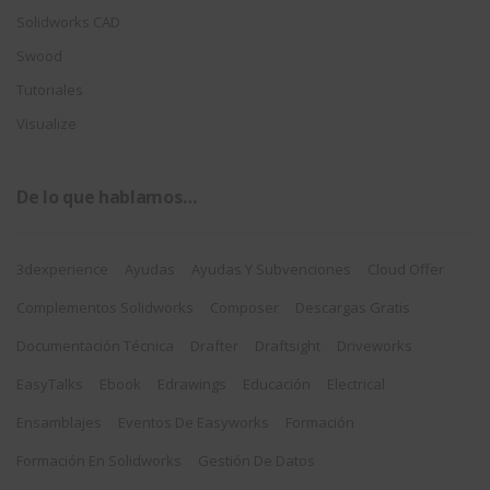
Solidworks CAD
Swood
Tutoriales
Visualize
De lo que hablamos…
3dexperience
Ayudas
Ayudas Y Subvenciones
Cloud Offer
Complementos Solidworks
Composer
Descargas Gratis
Documentación Técnica
Drafter
Draftsight
Driveworks
EasyTalks
Ebook
Edrawings
Educación
Electrical
Ensamblajes
Eventos De Easyworks
Formación
Formación En Solidworks
Gestión De Datos