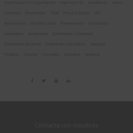
Importación Y/o Exportación
Impresión 3D
Instalación
Libros
Licencias
Novedades
PDM
Pieza Soldada
Plm
Referencias
Renderizados
Rendimiento
Simulación
Simulation
Solidworks
Solidworks Connected
Solidworks Electrical
Solidworks Para Niños
Startups
Toolbox
Tutorial
Tutoriales
Visualize
Webinar
Contacta con nosotros