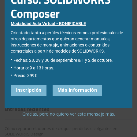
Composer
Acepto la
Directiva de privacidad
y
Condiciones de
utilización
Modalidad Aula Virtual - BONIFICABLE
Orientado tanto a perfiles técnicos como a profesionales de
otros departamentos que quieran generar manuales,
instrucciones de montaje, animaciones o contenidos
comerciales a partir de modelos de SOLIDWORKS.
Fechas: 28, 29 y 30 de septiembre & 1 y 2 de octubre.
Nota: Es nuestra responsabilidad proteger su privacidad y le garantizamos
Horario: 9 a 13 horas.
que sus datos serán completamente confidenciales.
Precio: 399€
Inscripción
Más información
Entradas recientes
Gracias, pero no quiero ver este mensaje más.
Cómo reparar relaciones de croquis perdidas o colgantes en
SOLIDWORKS Design