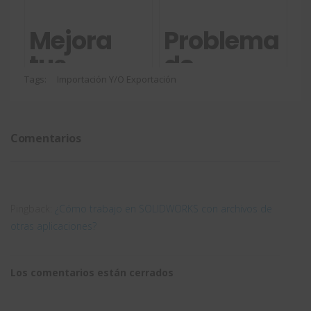
elijo?
cloud
Nuestras
incluidos
Mejora
Problema
recomendaciones
en
tus
de
para
SOLIDWORK
proyectos
visualizació
Tags:
Importación Y/o Exportación
SOLIDWORKS
de shop
en
fitting
'Sombreado
Comentarios
con el
con
software
aristas'
SWOOD
de
Pingback:
¿Cómo trabajo en SOLIDWORKS con archivos de
SOLIDWORK
otras aplicaciones?
Los comentarios están cerrados