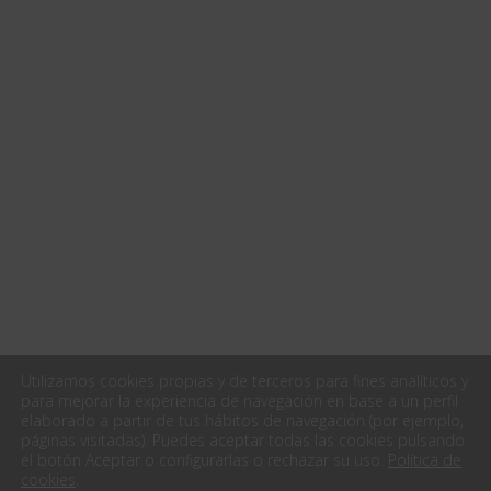
Utilizamos cookies propias y de terceros para fines analíticos y
para mejorar la experiencia de navegación en base a un perfil
elaborado a partir de tus hábitos de navegación (por ejemplo,
páginas visitadas). Puedes aceptar todas las cookies pulsando
el botón Aceptar o configurarlas o rechazar su uso.
Política de
cookies
.