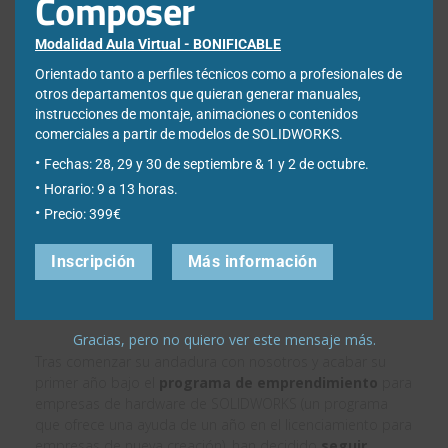
Composer
Modalidad Aula Virtual - BONIFICABLE
Orientado tanto a perfiles técnicos como a profesionales de
otros departamentos que quieran generar manuales,
instrucciones de montaje, animaciones o contenidos
comerciales a partir de modelos de SOLIDWORKS.
Fechas: 28, 29 y 30 de septiembre & 1 y 2 de octubre.
Horario: 9 a 13 horas.
Precio: 399€
Inscripción
Más información
Gracias, pero no quiero ver este mensaje más.
Tras comenzar su andadura con nosotros y acabar su
primer año bajo el
programa de emprendimiento
para
empresas de hardware de SOLIDWORKS (un programa
que ofrece una ayuda de un año en el licenciamiento para
empresas de nueva creación), han decidido
seguir