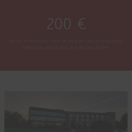
200 €
Ahorro en material y mano de obra (en cada prototipo) por
realizar las simulaciones a la vez que diseñan