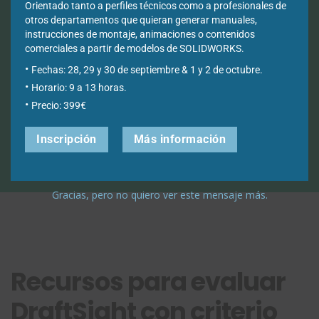
Orientado tanto a perfiles técnicos como a profesionales de
otros departamentos que quieran generar manuales,
¡Prueba DraftSight Premium
instrucciones de montaje, animaciones o contenidos
durante 30 días!
comerciales a partir de modelos de SOLIDWORKS.
Fechas: 28, 29 y 30 de septiembre & 1 y 2 de octubre.
Horario: 9 a 13 horas.
Descargar Demo
Precio: 399€
Inscripción
Más información
Gracias, pero no quiero ver este mensaje más.
Recursos para evaluar
DraftSight con criterio