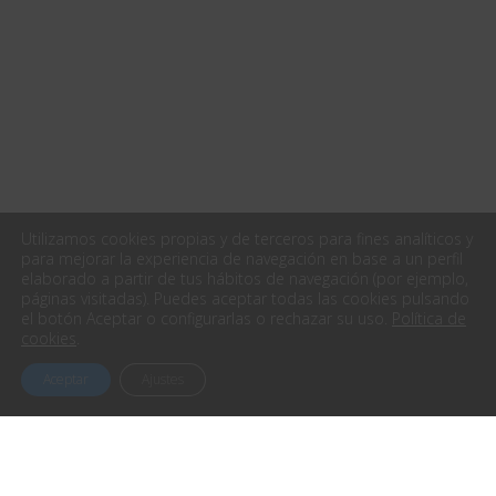
Utilizamos cookies propias y de terceros para fines analíticos y
para mejorar la experiencia de navegación en base a un perfil
elaborado a partir de tus hábitos de navegación (por ejemplo,
páginas visitadas). Puedes aceptar todas las cookies pulsando
el botón Aceptar o configurarlas o rechazar su uso.
Política de
cookies
.
Aceptar
Ajustes