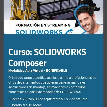
this
mod
Curso: SOLIDWORKS
Composer
Modalidad Aula Virtual - BONIFICABLE
Orientado tanto a perfiles técnicos como a profesionales de
otros departamentos que quieran generar manuales,
instrucciones de montaje, animaciones o contenidos
comerciales a partir de modelos de SOLIDWORKS.
Fechas: 28, 29 y 30 de septiembre & 1 y 2 de octubre.
Oficina técnica diseñando con SOLIDWORKS CAD un equipo de calefacción
Horario: 9 a 13 horas.