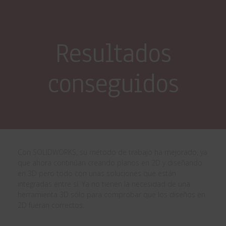
Resultados
conseguidos
Con SOLIDWORKS, su método de trabajo ha mejorado, ya
que ahora continúan creando planos en 2D y diseñando
en 3D pero todo con unas soluciones que están
integradas entre sí. Ya no tienen la necesidad de una
herramienta 3D sólo para comprobar que los diseños en
2D fueran correctos.