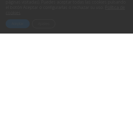
páginas visitadas). Puedes aceptar todas las cookies pulsando
el botón Aceptar o configurarlas o rechazar su uso.
Política de
cookies
.
Aceptar
Ajustes
Contacta con nosotros
Avenida Elduayen, 16 – Bajo (Gondomar)
Comercial: (+34) 986 319 684
comercial@easyworks.es