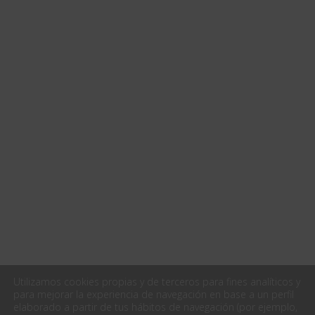
Utilizamos cookies propias y de terceros para fines analíticos y
para mejorar la experiencia de navegación en base a un perfil
elaborado a partir de tus hábitos de navegación (por ejemplo,