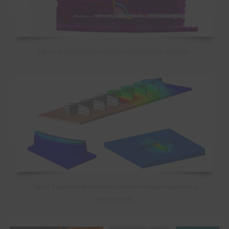
Figura 4. Probeta para calibración de simulación mecánica.
Figura 5. Ejemplos de simulación termo-mecánica en probetas y
demostradores.