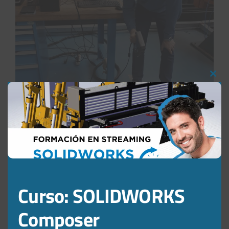
Clos
this
mod
Curso: SOLIDWORKS
Composer