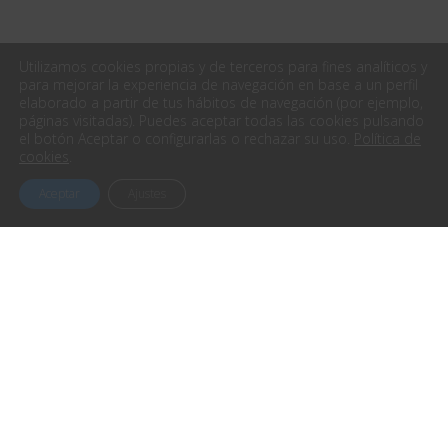
Utilizamos cookies propias y de terceros para fines analíticos y
para mejorar la experiencia de navegación en base a un perfil
elaborado a partir de tus hábitos de navegación (por ejemplo,
páginas visitadas). Puedes aceptar todas las cookies pulsando
el botón Aceptar o configurarlas o rechazar su uso.
Política de
cookies
.
Aceptar
Ajustes
Contacta con nosotros
Avenida Elduayen, 16 – Bajo (Gondomar)